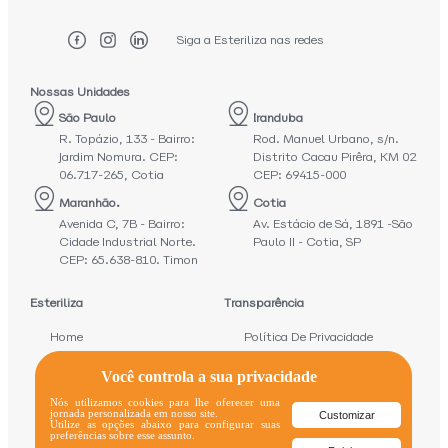
Siga a Esteriliza nas redes
Nossas Unidades
São Paulo
Iranduba
R. Topázio, 133 - Bairro:
Rod. Manuel Urbano, s/n.
Jardim Nomura. CEP:
Distrito Cacau Pirêra, KM 02
06.717-265, Cotia
CEP: 69415-000
Maranhão.
Cotia
Avenida C, 7B - Bairro:
Av. Estácio de Sá, 1891 -São
Cidade Industrial Norte.
Paulo II - Cotia, SP
CEP: 65.638-810. Timon
Esteriliza
Transparência
Home
Política De Privacidade
Quem Somos
Canal De Denuncias
Você controla a sua privacidade
Serviços
Nós utilizamos cookies para lhe oferecer uma
jornada personalizada em nosso site.
Customizar
Utilize as opções abaixo para configurar suas
Conteúdos
preferências sobre esse assunto.